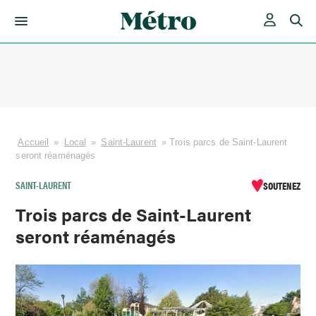
Skip
to
content
Accueil
»
Local
»
Saint-Laurent
»
Trois parcs de Saint-Laurent
seront réaménagés
SAINT-LAURENT
SOUTENEZ
Trois parcs de Saint-Laurent
seront réaménagés