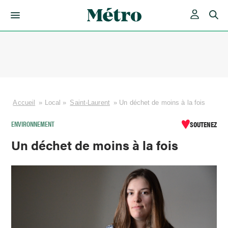
Skip
to
content
Accueil
»
Local
»
Saint-Laurent
»
Un déchet de moins à la fois
ENVIRONNEMENT
SOUTENEZ
Un déchet de moins à la fois