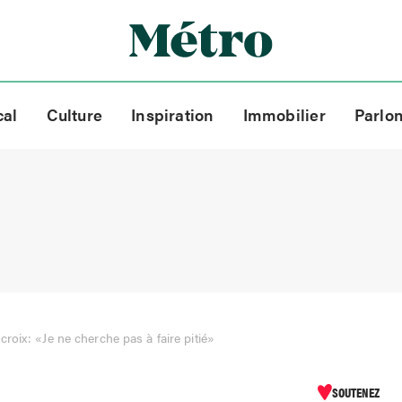
cal
Culture
Inspiration
Immobilier
Parlo
roix: «Je ne cherche pas à faire pitié»
SOUTENEZ