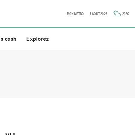
MON MÉTRO
7 AOÛT 2026
23
°C
ns cash
Explorez