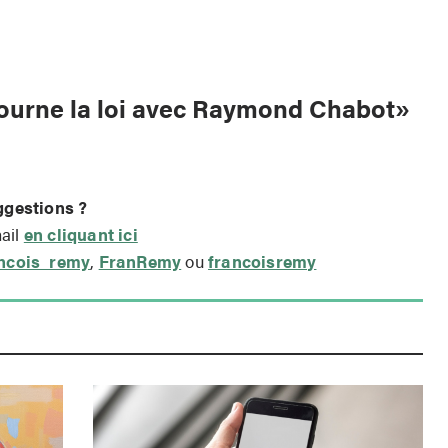
tourne la loi avec Raymond Chabot»
ggestions ?
mail
en cliquant ici
ncois_remy
,
FranRemy
ou
francoisremy