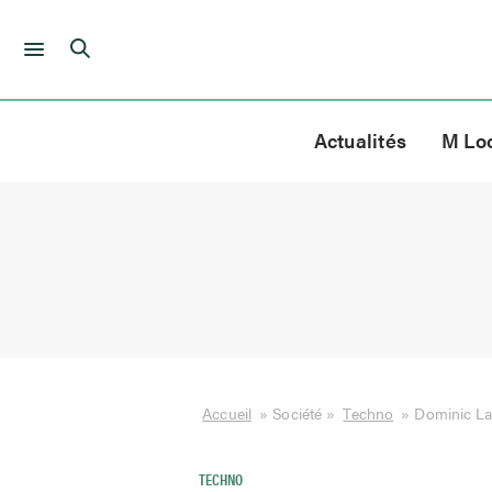
Skip
to
Actualités
M Lo
content
Accueil
»
Société
»
Techno
»
Dominic Lac
TECHNO