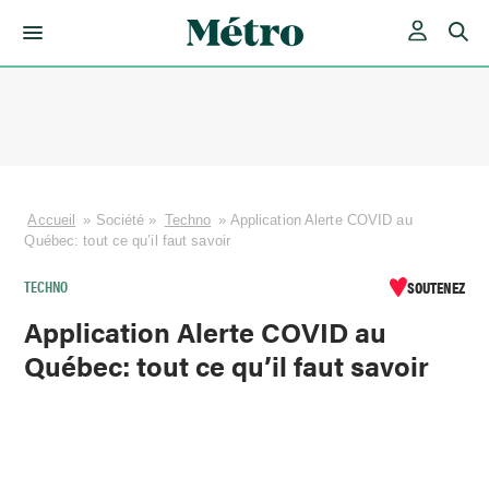
Skip
to
content
Accueil
»
Société
»
Techno
»
Application Alerte COVID au
Québec: tout ce qu’il faut savoir
TECHNO
SOUTENEZ
Application Alerte COVID au
Québec: tout ce qu’il faut savoir