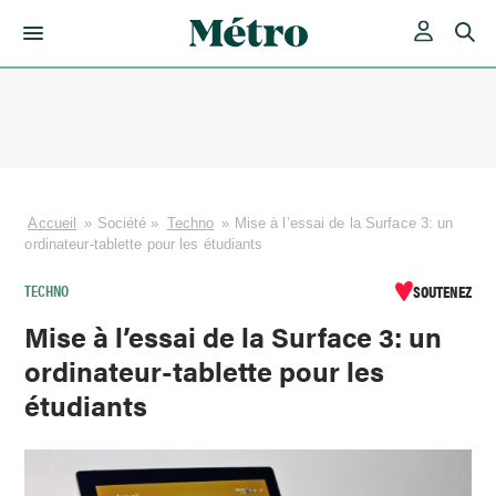
Skip
to
content
Accueil
»
Société
»
Techno
»
Mise à l’essai de la Surface 3: un
ordinateur-tablette pour les étudiants
TECHNO
SOUTENEZ
Mise à l’essai de la Surface 3: un
ordinateur-tablette pour les
étudiants