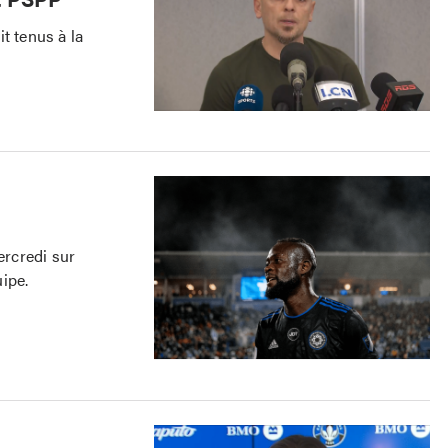
t tenus à la
l
rcredi sur
ipe.