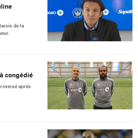
line
arois de la
eur.
jà congédié
troversé après