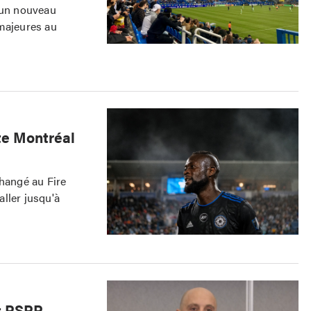
e un nouveau
 majeures au
te Montréal
changé au Fire
ller jusqu'à
ôt PSPP