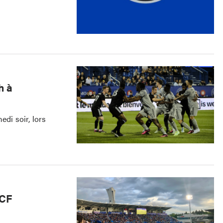
h à
edi soir, lors
 CF