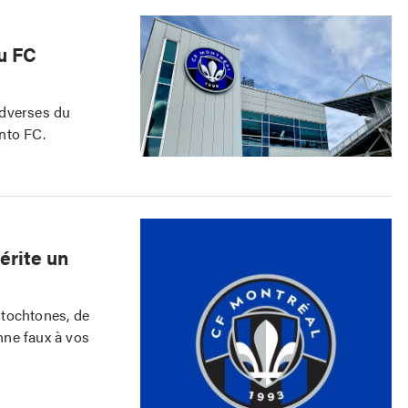
u FC
adverses du
nto FC.
érite un
utochtones, de
onne faux à vos