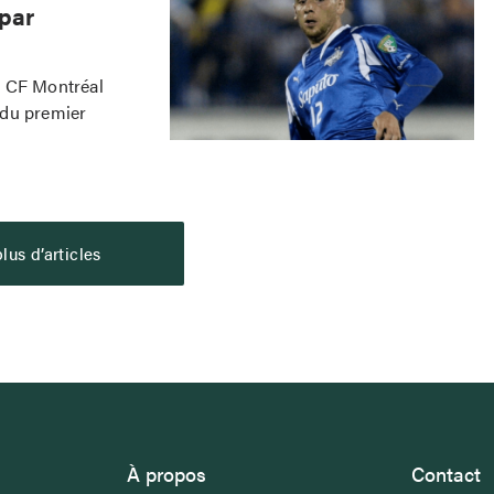
par
u CF Montréal
 du premier
lus d’articles
À propos
Contact