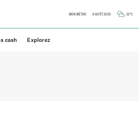
MON MÉTRO
8 AOÛT 2026
22
°C
ns cash
Explorez