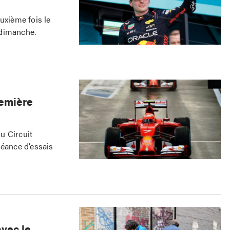
uxième fois le
 dimanche.
remière
u Circuit
séance d’essais
avec le