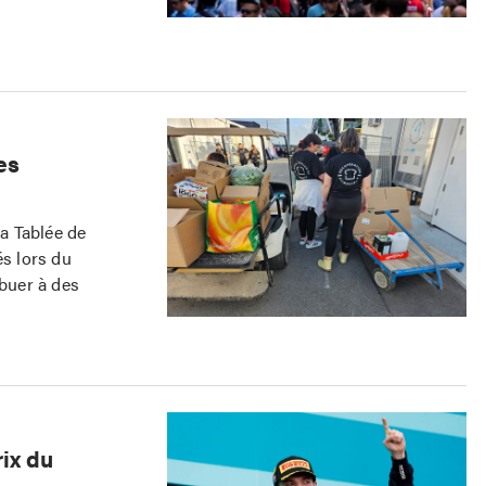
es
a Tablée de
és lors du
ibuer à des
ix du