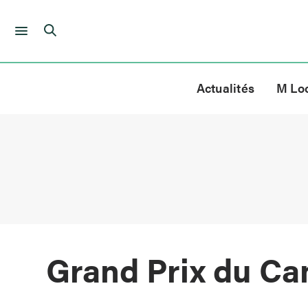
Skip
to
Actualités
M Lo
content
Grand Prix du C