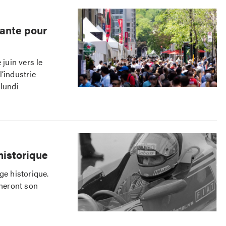
nante pour
juin vers le
’industrie
 lundi
historique
ge historique.
neront son