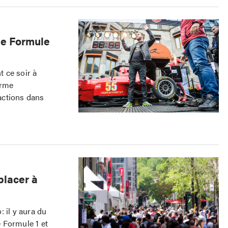
de Formule
 ce soir à
orme
ractions dans
placer à
 il y aura du
 Formule 1 et