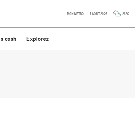
MON MÉTRO
7 AOÛT 2026
28
°C
ns cash
Explorez