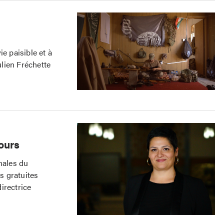
e paisible et à
ulien Fréchette
ours
nales du
s gratuites
irectrice