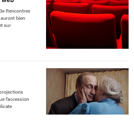
23e Rencontres
 auront bien
et sur
projections
ue l’accession
licate