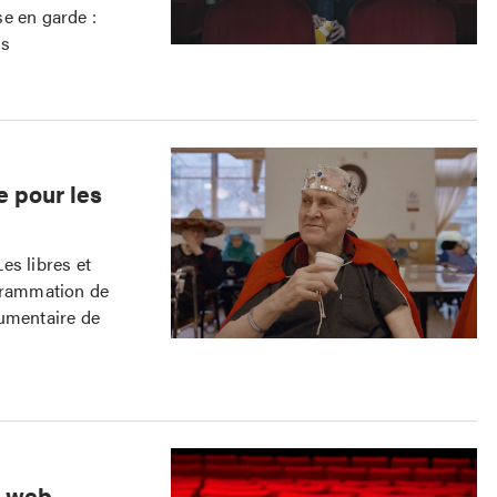
e en garde :
us
 pour les
s libres et
ogrammation de
cumentaire de
e web