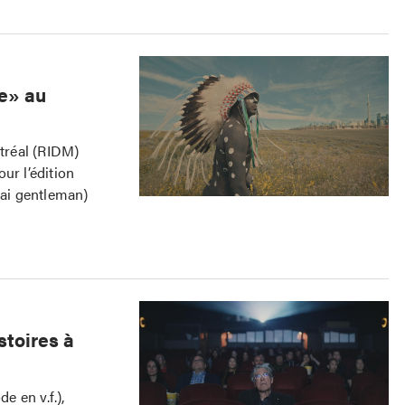
e» au
tréal (RIDM)
ur l’édition
ai gentleman)
stoires à
 en v.f.),