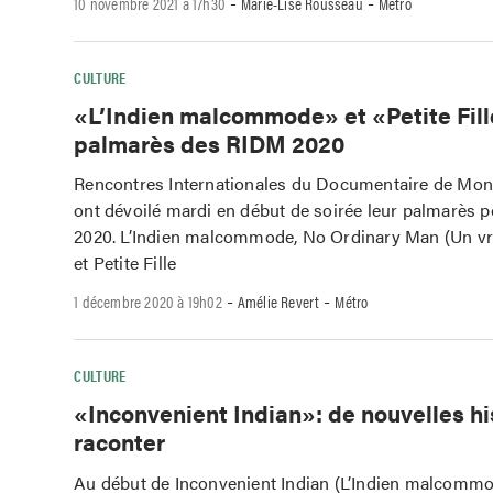
-
-
10 novembre 2021 à 17h30
Marie-Lise Rousseau
Métro
CULTURE
«L’Indien malcommode» et «Petite Fill
palmarès des RIDM 2020
Rencontres Internationales du Documentaire de Mon
ont dévoilé mardi en début de soirée leur palmarès po
2020. L’Indien malcommode, No Ordinary Man (Un vr
et Petite Fille
-
-
1 décembre 2020 à 19h02
Amélie Revert
Métro
CULTURE
«Inconvenient Indian»: de nouvelles hi
raconter
Au début de Inconvenient Indian (L’Indien malcommode