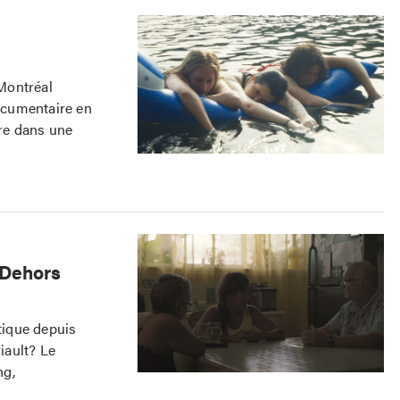
Montréal
ocumentaire en
re dans une
«Dehors
stique depuis
iault? Le
ng,