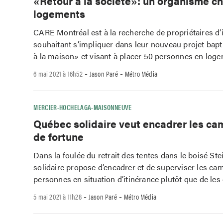
«Retour à la société»: un organisme c
logements
CARE Montréal est à la recherche de propriétaires 
souhaitant s’impliquer dans leur nouveau projet bap
à la maison» et visant à placer 50 personnes en logem
-
-
6 mai 2021 à 16h52
Jason Paré
Métro Média
MERCIER-HOCHELAGA-MAISONNEUVE
Québec solidaire veut encadrer les c
de fortune
Dans la foulée du retrait des tentes dans le boisé St
solidaire propose d’encadrer et de superviser les c
personnes en situation d’itinérance plutôt que de les
-
-
5 mai 2021 à 11h28
Jason Paré
Métro Média