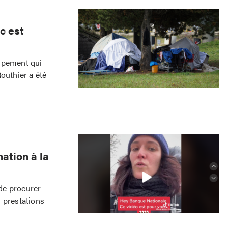
c est
ampement qui
outhier a été
ation à la
de procurer
 prestations