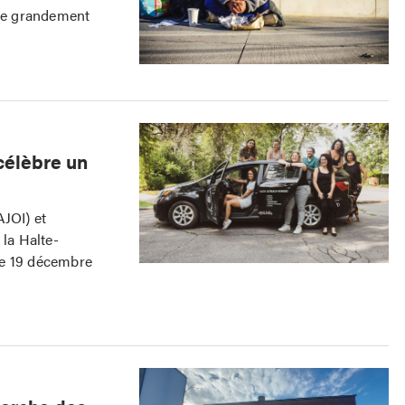
uve grandement
 célèbre un
AJOI) et
 la Halte-
 le 19 décembre