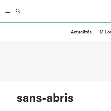
Skip
to
Actualités
M Lo
content
sans-abris