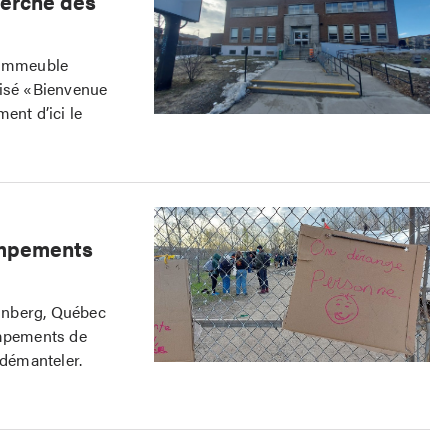
herche des
d’immeuble
tisé «Bienvenue
ent d’ici le
ampements
einberg, Québec
ampements de
 démanteler.