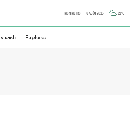
MON MÉTRO
8 AOÛT 2026
22
°C
ns cash
Explorez