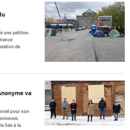
du
é une pétition
érance
station de
’Anonyme va
onnel pour son
onneuve.
s liée à la