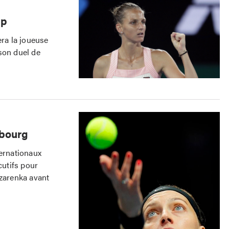
up
ra la joueuse
son duel de
sbourg
ernationaux
cutifs pour
Azarenka avant