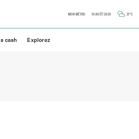
MON MÉTRO
10 AOÛT 2026
21
°C
ns cash
Explorez