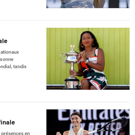
ale
ationaux
rsonne
ndial, tandis
finale
 présences en