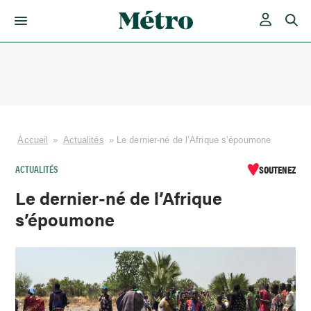
Skip
to
content
Accueil
»
Actualités
»
Le dernier-né de l’Afrique s’époumone
ACTUALITÉS
SOUTENEZ
Le dernier-né de l’Afrique
s’époumone