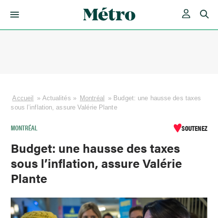
Skip
to
content
Accueil
»
Actualités
»
Montréal
»
Budget: une hausse des taxes
sous l’inflation, assure Valérie Plante
MONTRÉAL
SOUTENEZ
Budget: une hausse des taxes
sous l’inflation, assure Valérie
Plante