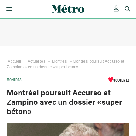
Skip
to
content
Accueil
»
Actualités
»
Montréal
»
Montréal poursuit Accurso et
Zampino avec un dossier «super béton»
MONTRÉAL
SOUTENEZ
Montréal poursuit Accurso et
Zampino avec un dossier «super
béton»