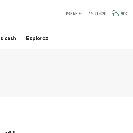
MON MÉTRO
7 AOÛT 2026
29
°C
ns cash
Explorez