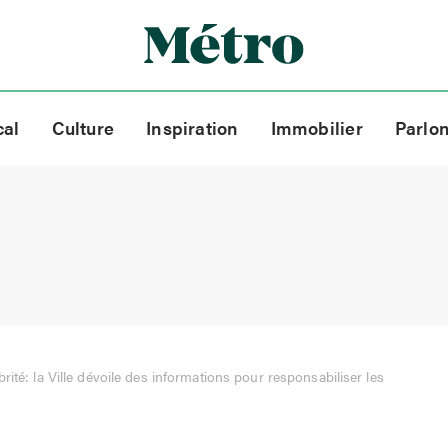
cal
Culture
Inspiration
Immobilier
Parlo
brité: la Ville dévoile des informations pour responsabiliser les