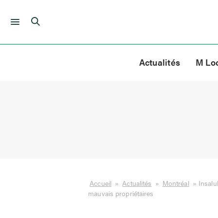
Skip
to
Actualités
M Lo
content
Accueil
»
Actualités
»
Montréal
»
Insalu
mauvais propriétaires