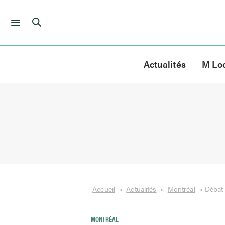
Skip
to
Actualités
M Lo
content
Accueil
»
Actualités
»
Montréal
»
Débat 
MONTRÉAL