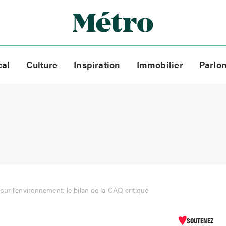
cal
Culture
Inspiration
Immobilier
Parlo
sur l’environnement: le bilan de la CAQ critiqué
SOUTENEZ