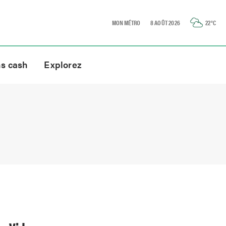
MON MÉTRO
8 AOÛT 2026
22
°C
ns cash
Explorez