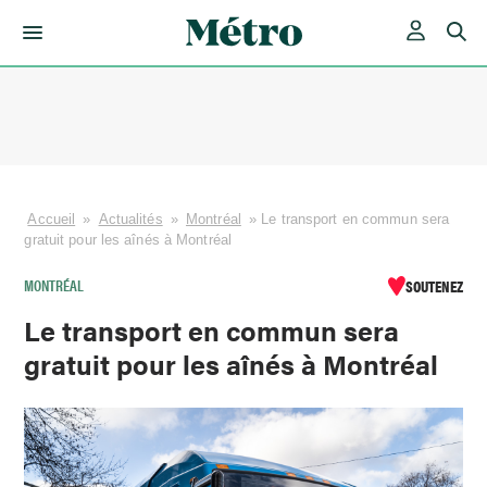
Skip
to
content
Accueil
»
Actualités
»
Montréal
»
Le transport en commun sera
gratuit pour les aînés à Montréal
MONTRÉAL
SOUTENEZ
Le transport en commun sera
gratuit pour les aînés à Montréal