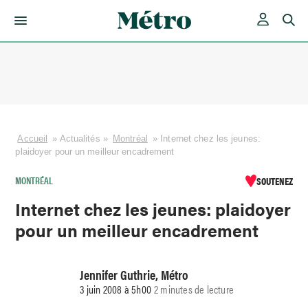
Skip
to
content
Accueil
»
Actualités
»
Montréal
»
Internet chez les jeunes:
plaidoyer pour un meilleur encadrement
MONTRÉAL
SOUTENEZ
Internet chez les jeunes: plaidoyer
pour un meilleur encadrement
Jennifer Guthrie, Métro
3 juin 2008 à 5h00
2 minutes de lecture