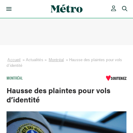
Skip
to
content
Accueil
»
Actualités
»
Montréal
»
Hausse des plaintes pour vols
d’identité
MONTRÉAL
SOUTENEZ
Hausse des plaintes pour vols
d’identité