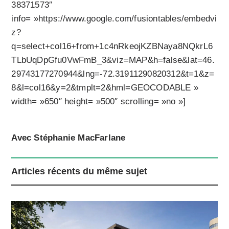
38371573″
info= »https://www.google.com/fusiontables/embedvi
z?
q=select+col16+from+1c4nRkeojKZBNaya8NQkrL6
TLbUqDpGfu0VwFmB_3&viz=MAP&h=false&lat=46.
29743177270944&lng=-72.31911290820312&t=1&z=
8&l=col16&y=2&tmplt=2&hml=GEOCODABLE »
width= »650″ height= »500″ scrolling= »no »]
Avec Stéphanie MacFarlane
Articles récents du même sujet