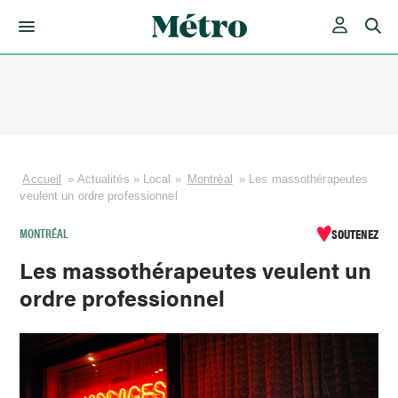
Skip
to
content
Accueil
»
Actualités
»
Local
»
Montréal
»
Les massothérapeutes
veulent un ordre professionnel
MONTRÉAL
SOUTENEZ
Les massothérapeutes veulent un
ordre professionnel