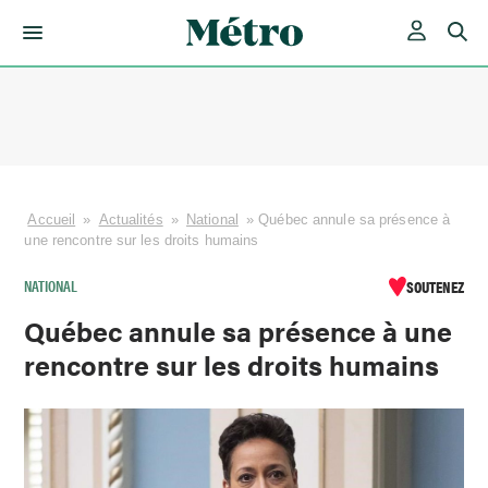
Skip
to
content
Accueil
»
Actualités
»
National
»
Québec annule sa présence à
une rencontre sur les droits humains
NATIONAL
SOUTENEZ
Québec annule sa présence à une
rencontre sur les droits humains