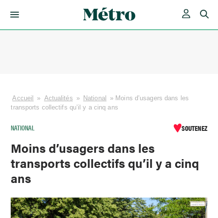
Skip
to
content
Accueil
»
Actualités
»
National
»
Moins d’usagers dans les
transports collectifs qu’il y a cinq ans
NATIONAL
SOUTENEZ
Moins d’usagers dans les
transports collectifs qu’il y a cinq
ans