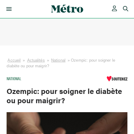
Skip
to
content
Accueil
»
Actualités
»
National
»
Ozempic: pour soigner le
diabète ou pour maigrir?
NATIONAL
SOUTENEZ
Ozempic: pour soigner le diabète
ou pour maigrir?