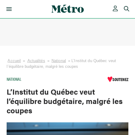
Skip
to
content
Accueil
»
Actualités
»
National
»
L’Institut du Québec veut
l’équilibre budgétaire, malgré les coupes
NATIONAL
SOUTENEZ
L’Institut du Québec veut
l’équilibre budgétaire, malgré les
coupes