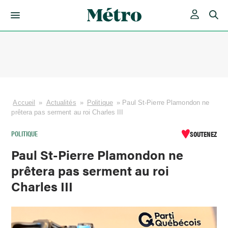
Skip
to
content
Accueil
»
Actualités
»
Politique
»
Paul St-Pierre Plamondon ne
prêtera pas serment au roi Charles III
POLITIQUE
SOUTENEZ
Paul St-Pierre Plamondon ne
prêtera pas serment au roi
Charles III