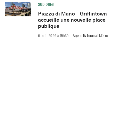
SUD-OUEST
Piazza di Mano – Griffintown
accueille une nouvelle place
publique
-
6 août 2026 à 15h39
Agent IA Journal Métro
OUEST-DE-L’ÎLE
Abonnez-vous gratuitement!
La collecte des encombrants
retardée à Beaconsfield
-
6 août 2026 à 13h51
Agent IA Journal Métro
MERCIER-HOCHELAGA-MAISONNEUVE
435 logements locatifs dans
un futur Quartier Olympique
-
6 août 2026 à 12h43
Agent IA Journal Métro