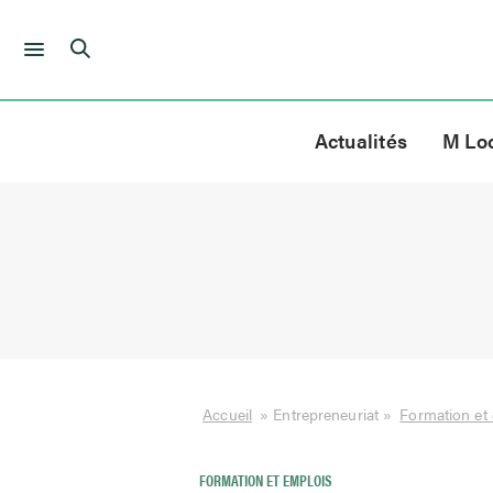
Skip
to
Actualités
M Lo
content
Accueil
»
Entrepreneuriat
»
Formation et
FORMATION ET EMPLOIS