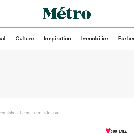
cal
Culture
Inspiration
Immobilier
Parlo
 emplois
»
Le mentorat a la cote
SOUTENEZ