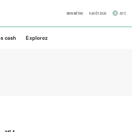
MON MÉTRO
9 AOÛT 2026
20
°C
ns cash
Explorez