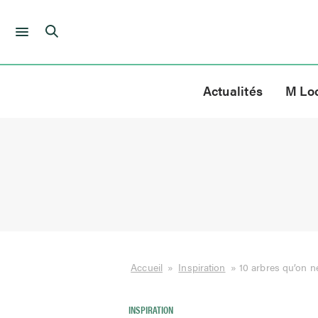
Skip
to
Actualités
M Lo
content
Accueil
»
Inspiration
»
10 arbres qu’on n
INSPIRATION