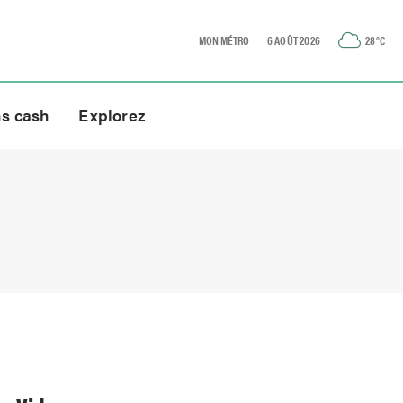
MON MÉTRO
6 AOÛT 2026
28
°C
ns cash
Explorez