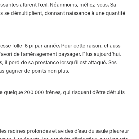
issantes attirent l’œil. Néanmoins, méfiez-vous. Sa
es se démultiplient, donnant naissance à une quantité
tesse folle: 6 pi par année. Pour cette raison, et aussi
favori de l’amé
nagement paysager. Plus
aujourd’hui.
il perd de sa prestance lorsqu’il est attaqué. Ses
pas gagner de points non plus.
e quelque 200 000 frênes, qui risquent d’être détruits
is les racines profondes et avides d’eau du saule pleureur
èmes. Les égouts, les conduits d’irrigation, peu importe,