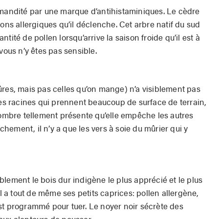
mmandité par une marque d’antihistaminiques. Le cèdre
ions allergiques qu’il déclenche. Cet arbre natif du sud
tité de pollen lorsqu’arrive la saison froide qu’il est à
vous n’y êtes pas sensible.
ûres, mais pas celles qu’on mange) n’a visiblement pas
des racines qui prennent
beaucoup de surface de ter
rain,
 ombre tellement présente qu’elle empêche les autres
ement, il n’y a que les vers à soie du mûrier qui y
lement le bois dur indigène le plus apprécié et le plus
il a tout de même ses petits caprices: pollen allergène,
l est programmé pour tuer. Le noyer noir sécrète des
aux alentours de pousser.