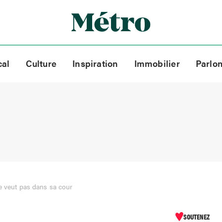
cal
Culture
Inspiration
Immobilier
Parlo
e veut pas dans sa cour
SOUTENEZ