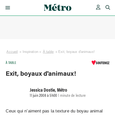
Skip
to
content
Accueil
»
Inspiration
»
À table
»
Exit, boyaux d'animaux!
À TABLE
SOUTENEZ
Exit, boyaux d'animaux!
Jessica Dostie, Métro
11 juin 2008 à 5h00
1 minute de lecture
Ceux qui n’aiment pas la texture du boyau animal