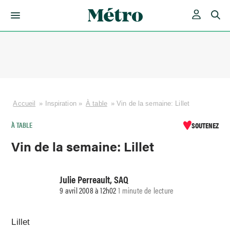
Skip
to
content
Accueil
»
Inspiration
»
À table
»
Vin de la semaine: Lillet
À TABLE
SOUTENEZ
Vin de la semaine: Lillet
Julie Perreault, SAQ
9 avril 2008 à 12h02
1 minute de lecture
Lillet