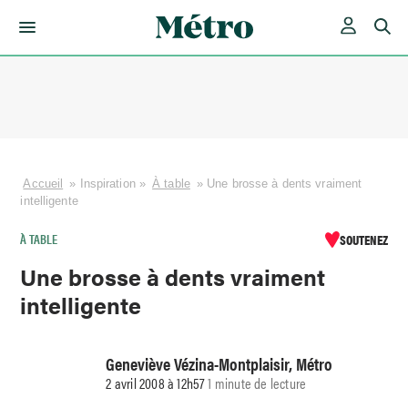
Skip
to
content
Accueil
»
Inspiration
»
À table
»
Une brosse à dents vraiment
intelligente
À TABLE
SOUTENEZ
Une brosse à dents vraiment
intelligente
Geneviève Vézina-Montplaisir, Métro
2 avril 2008 à 12h57
1 minute de lecture