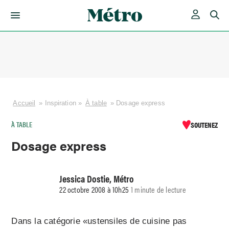
Skip
to
content
Accueil
»
Inspiration
»
À table
»
Dosage express
À TABLE
SOUTENEZ
Dosage express
Jessica Dostie, Métro
22 octobre 2008 à 10h25
1 minute de lecture
Dans la catégorie «ustensiles de cuisine pas