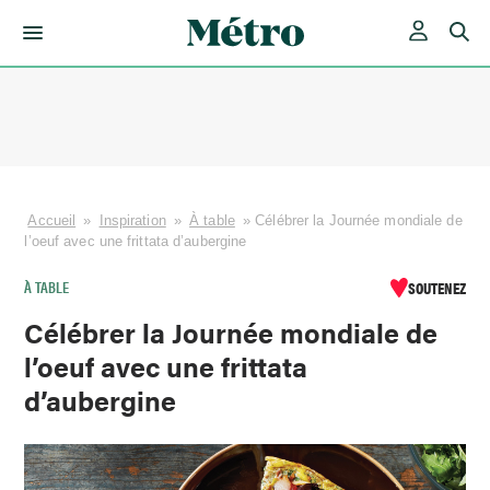
Skip
to
content
Accueil
»
Inspiration
»
À table
»
Célébrer la Journée mondiale de
l’oeuf avec une frittata d’aubergine
À TABLE
SOUTENEZ
Célébrer la Journée mondiale de
l’oeuf avec une frittata
d’aubergine