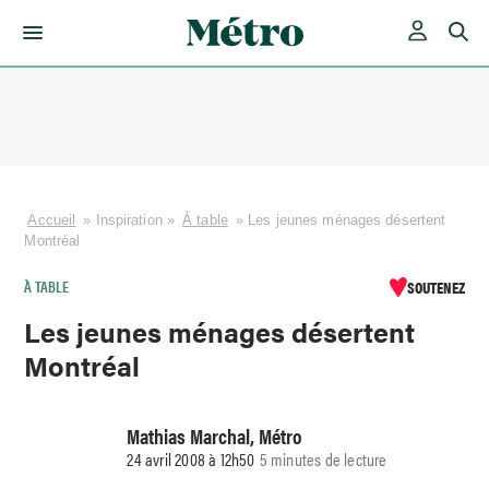
Skip
to
content
Accueil
»
Inspiration
»
À table
»
Les jeunes ménages désertent
Montréal
À TABLE
SOUTENEZ
Les jeunes ménages désertent
Montréal
Mathias Marchal, Métro
24 avril 2008 à 12h50
5 minutes de lecture