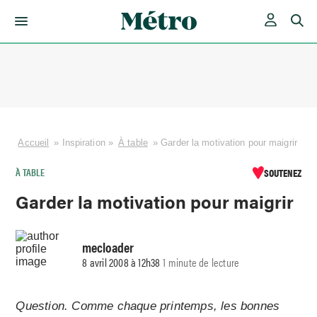
Skip
to
content
Accueil
»
Inspiration
»
À table
»
Garder la motivation pour maigrir
À TABLE
SOUTENEZ
Garder la motivation pour maigrir
mecloader
8 avril 2008 à 12h38
1 minute de lecture
Question. Comme chaque printemps, les bonnes