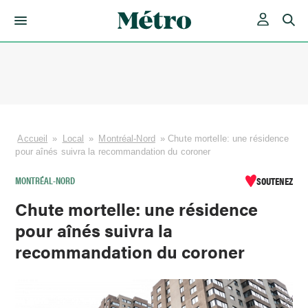
Skip
to
content
Accueil
»
Local
»
Montréal-Nord
»
Chute mortelle: une résidence
pour aînés suivra la recommandation du coroner
MONTRÉAL-NORD
SOUTENEZ
Chute mortelle: une résidence
pour aînés suivra la
recommandation du coroner