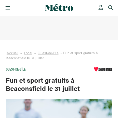
Skip
to
content
Accueil
»
Local
»
Ouest-de-l’Île
»
Fun et sport gratuits à
Beaconsfield le 31 juillet
OUEST-DE-L’ÎLE
SOUTENEZ
Fun et sport gratuits à
Beaconsfield le 31 juillet