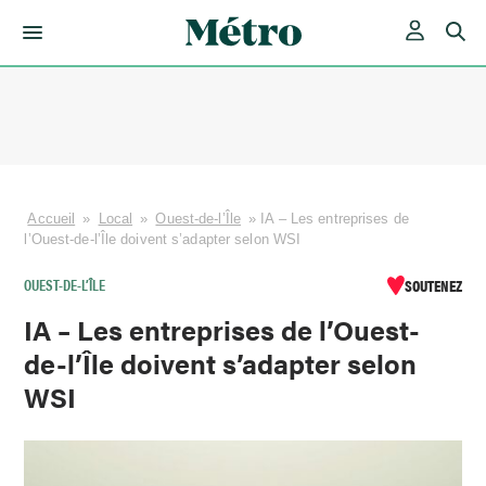
Skip
to
content
Accueil
»
Local
»
Ouest-de-l’Île
»
IA – Les entreprises de
l’Ouest-de-l’Île doivent s’adapter selon WSI
OUEST-DE-L’ÎLE
SOUTENEZ
IA – Les entreprises de l’Ouest-
de-l’Île doivent s’adapter selon
WSI