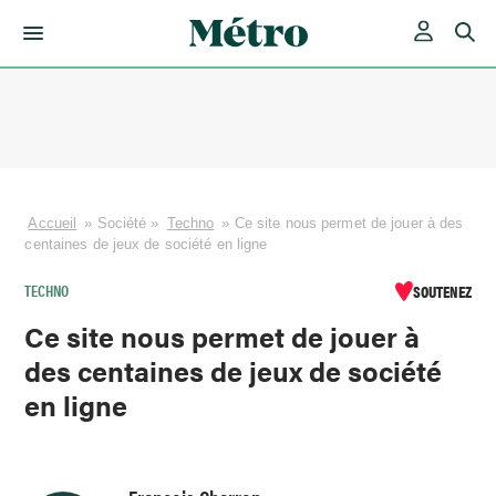
Skip
to
content
Accueil
»
Société
»
Techno
»
Ce site nous permet de jouer à des
centaines de jeux de société en ligne
TECHNO
SOUTENEZ
Ce site nous permet de jouer à
des centaines de jeux de société
en ligne