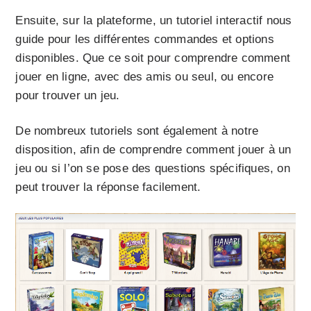
Ensuite, sur la plateforme, un tutoriel interactif nous
guide pour les différentes commandes et options
disponibles. Que ce soit pour comprendre comment
jouer en ligne, avec des amis ou seul, ou encore
pour trouver un jeu.
De nombreux tutoriels sont également à notre
disposition, afin de comprendre comment jouer à un
jeu ou si l’on se pose des questions spécifiques, on
peut trouver la réponse facilement.