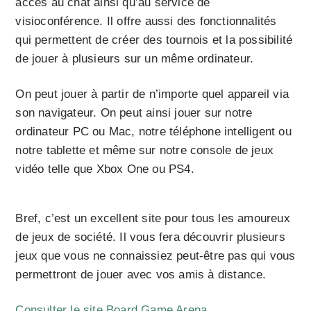
accès au chat ainsi qu’au service de
visioconférence. Il offre aussi des fonctionnalités
qui permettent de créer des tournois et la possibilité
de jouer à plusieurs sur un même ordinateur.
On peut jouer à partir de n’importe quel appareil via
son navigateur. On peut ainsi jouer sur notre
ordinateur PC ou Mac, notre téléphone intelligent ou
notre tablette et même sur notre console de jeux
vidéo telle que Xbox One ou PS4.
Bref, c’est un excellent site pour tous les amoureux
de jeux de société. Il vous fera découvrir plusieurs
jeux que vous ne connaissiez peut-être pas qui vous
permettront de jouer avec vos amis à distance.
Consulter le site Board Game Arena