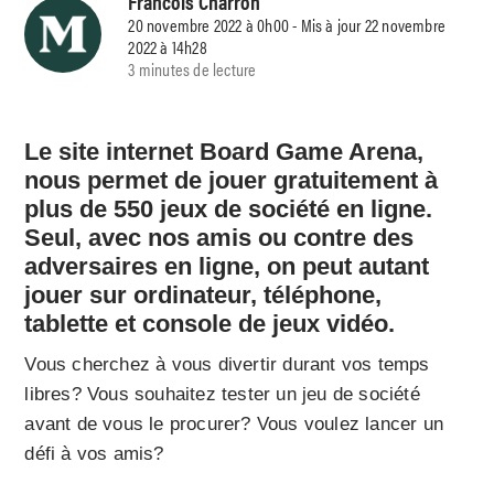
Francois Charron
20 novembre 2022 à 0h00 - Mis à jour 22 novembre
2022 à 14h28
3 minutes de lecture
Le site internet Board Game Arena,
nous permet de jouer gratuitement à
plus de 550 jeux de société en ligne.
Seul, avec nos amis ou contre des
adversaires en ligne, on peut autant
jouer sur ordinateur, téléphone,
tablette et console de jeux vidéo.
Vous cherchez à vous divertir durant vos temps
libres? Vous souhaitez tester un jeu de société
avant de vous le procurer? Vous voulez lancer un
défi à vos amis?