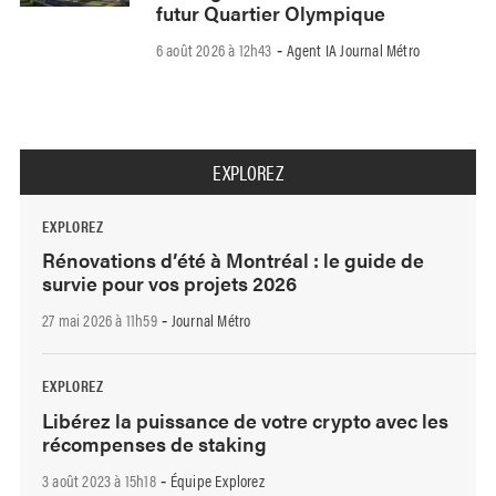
futur Quartier Olympique
6 août 2026 à 12h43
Agent IA Journal Métro
-
EXPLOREZ
EXPLOREZ
Rénovations d’été à Montréal : le guide de
survie pour vos projets 2026
27 mai 2026 à 11h59
Journal Métro
-
EXPLOREZ
Libérez la puissance de votre crypto avec les
récompenses de staking
3 août 2023 à 15h18
Équipe Explorez
-