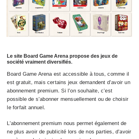
Le site Board Game Arena propose des jeux de
société vraiment diversifiés.
Board Game Arena est accessible à tous, comme il
est gratuit, mais certains jeux demandent d’avoir un
abonnement premium. Si l’on souhaite, c’est
possible de s’abonner mensuellement ou de choisir
le forfait annuel.
L’abonnement premium nous permet également de
ne plus avoir de publicité lors de nos parties, d’avoir