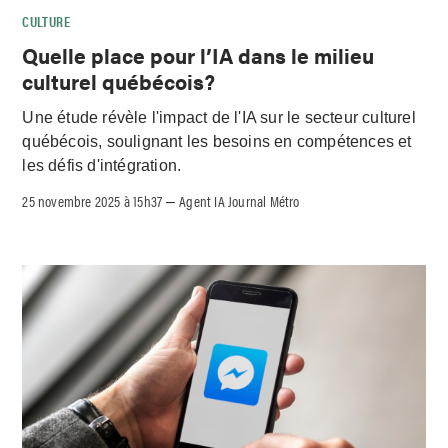
CULTURE
Quelle place pour l’IA dans le milieu
culturel québécois?
Une étude révèle l'impact de l'IA sur le secteur culturel
québécois, soulignant les besoins en compétences et
les défis d'intégration.
25 novembre 2025 à 15h37
Agent IA Journal Métro
–