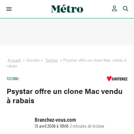
Skip
to
content
Accueil
»
Société
»
Techno
»
Psystar offre un clone Mac vendu à
rabais
TECHNO
SOUTENEZ
Psystar offre un clone Mac vendu
à rabais
Branchez-vous.com
15 avril 2008 à 10h16
2 minutes de lecture