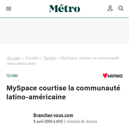
Skip
to
content
Accueil
»
Société
»
Techno
»
MySpace courtise la communauté
latino-américaine
TECHNO
SOUTENEZ
MySpace courtise la communauté
latino-américaine
Branchez-vous.com
9 avril 2008 à 8h11
2 minutes de lecture