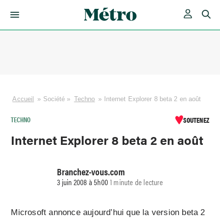
Skip
to
content
Accueil
»
Société
»
Techno
»
Internet Explorer 8 beta 2 en août
TECHNO
SOUTENEZ
Internet Explorer 8 beta 2 en août
Branchez-vous.com
3 juin 2008 à 5h00
1 minute de lecture
Microsoft annonce aujourd’hui que la version beta 2