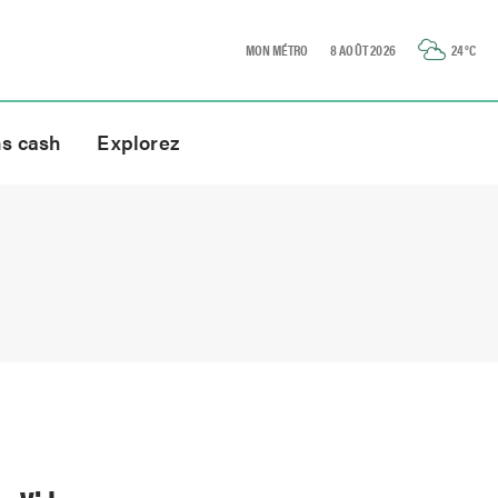
MON MÉTRO
8 AOÛT 2026
24
°C
ns cash
Explorez