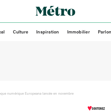
cal
Culture
Inspiration
Immobilier
Parlo
hèque numérique Europeana lancée en novembre
SOUTENEZ