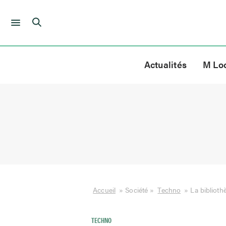
Skip
to
Actualités
M Lo
content
Accueil
»
Société
»
Techno
»
La bibliot
TECHNO