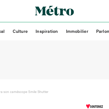
cal
Culture
Inspiration
Immobilier
Parlo
ra son caméscope Smile Shutter
SOUTENEZ