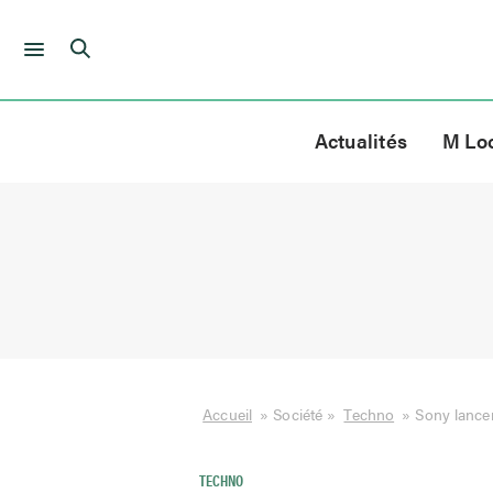
Skip
to
Actualités
M Lo
content
Accueil
»
Société
»
Techno
»
Sony lance
TECHNO