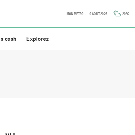
MON MÉTRO
9 AOÛT 2026
20
°C
ns cash
Explorez