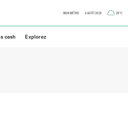
MON MÉTRO
6 AOÛT 2026
28
°C
ns cash
Explorez