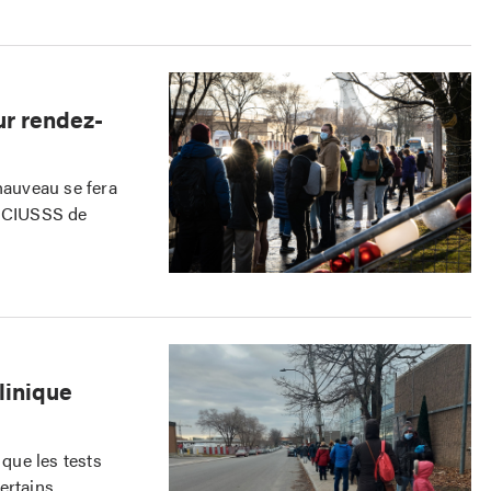
ur rendez-
hauveau se fera
e CIUSSS de
linique
 que les tests
ertains