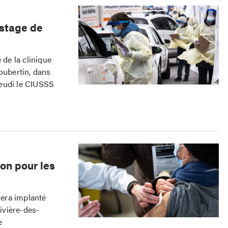
istage de
 de la clinique
oubertin, dans
jeudi le CIUSSS
on pour les
sera implanté
Rivière-des-
e