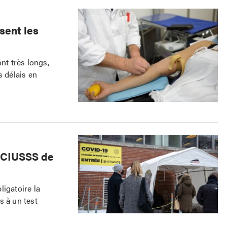
sent les
nt très longs,
s délais en
u CIUSSS de
igatoire la
s à un test