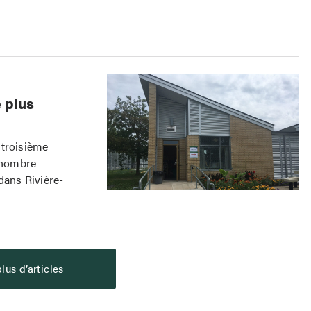
 plus
 troisième
e nombre
dans Rivière-
lus d’articles