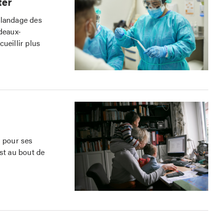
ter
alandage des
deaux-
ueillir plus
n pour ses
st au bout de