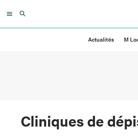
Skip
to
Actualités
M Lo
content
Cliniques de dép