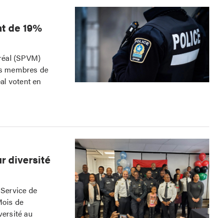
nt de 19%
tréal (SPVM)
les membres de
éal votent en
r diversité
 Service de
Mois de
versité au