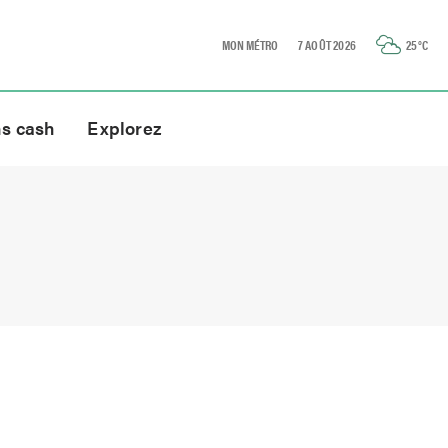
MON MÉTRO
7 AOÛT 2026
25
°C
ns cash
Explorez