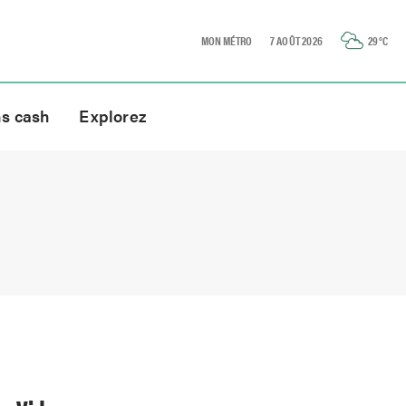
MON MÉTRO
7 AOÛT 2026
29
°C
ns cash
Explorez