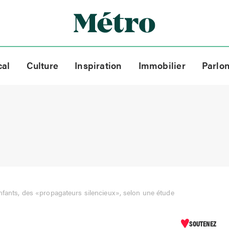
cal
Culture
Inspiration
Immobilier
Parlo
nfants, des «propagateurs silencieux», selon une étude
SOUTENEZ