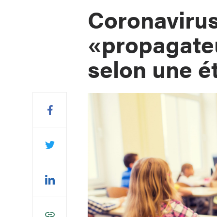
Coronavirus
«propagateu
selon une é