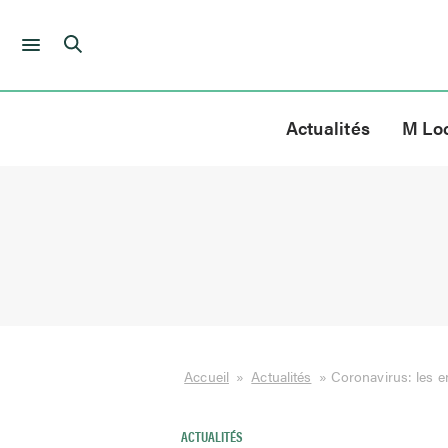
Skip
to
Actualités
M Lo
content
Accueil
»
Actualités
»
Coronavirus: les e
ACTUALITÉS