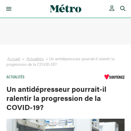
Skip
to
content
Accueil
»
Actualités
»
Un antidépresseur pourrait-il ralentir la
progression de la COVID-19?
ACTUALITÉS
SOUTENEZ
Un antidépresseur pourrait-il
ralentir la progression de la
COVID-19?