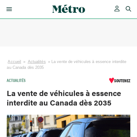
Skip
to
content
Accueil
»
Actualités
»
La vente de véhicules à essence interdite
au Canada dès 2035
ACTUALITÉS
SOUTENEZ
La vente de véhicules à essence
interdite au Canada dès 2035