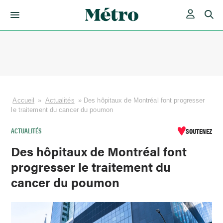
Skip
to
content
Accueil
»
Actualités
»
Des hôpitaux de Montréal font progresser
le traitement du cancer du poumon
ACTUALITÉS
SOUTENEZ
Des hôpitaux de Montréal font
progresser le traitement du
cancer du poumon