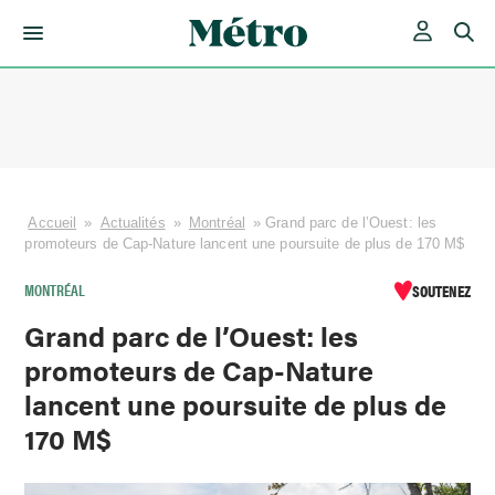
Skip
to
content
Accueil
»
Actualités
»
Montréal
»
Grand parc de l’Ouest: les
promoteurs de Cap-Nature lancent une poursuite de plus de 170 M$
MONTRÉAL
SOUTENEZ
Grand parc de l’Ouest: les
promoteurs de Cap-Nature
lancent une poursuite de plus de
170 M$