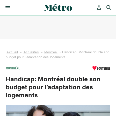
Skip
to
content
Accueil
»
Actualités
»
Montréal
»
Handicap: Montréal double son
budget pour l’adaptation des logements
MONTRÉAL
SOUTENEZ
Handicap: Montréal double son
budget pour l’adaptation des
logements